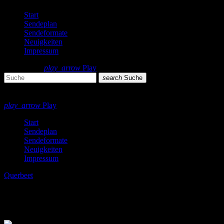
Start
Sendeplan
Sendeformate
Neuigkeiten
Impressum
search
menu
play_arrow
Play
search
Suche
close
close
play_arrow
Play
Start
Sendeplan
Sendeformate
Neuigkeiten
Impressum
Querbeet
Bestens durch den Tag