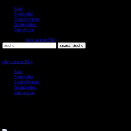
Start
Sendeplan
Sendeformate
Neuigkeiten
Impressum
search
menu
play_arrow
Play
search
Suche
close
close
play_arrow
Play
Start
Sendeplan
Sendeformate
Neuigkeiten
Impressum
Querbeet
13 Ergebnisse / Seite 1 von 2