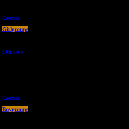
close
Querbeet
Girlgroups
more_vert
Girlgroups
Auch wenn die Andrews Sisters die erste international erfolgreiche
Girlgroup in den 40er Jahren war, hören wir Musik aus den 70ern
bis heute.
close
Querbeet
Boygroups
more_vert