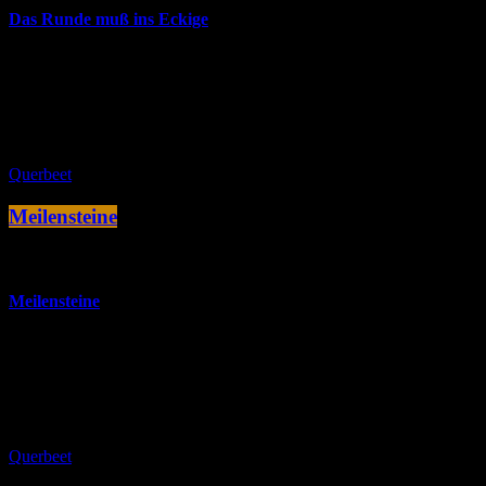
Das Runde muß ins Eckige
Die bekanntesten Hits der Fußball-Welt- & Europameisterschaften
gepaart mit allgemeiner Musik zum Thema "Fußball".
close
Querbeet
Meilensteine
more_vert
Meilensteine
Eine musikalische Zeitreise mit unsterblichen Hits der letzten
Jahrzehnte - quer durch sämtliche musikalische Genres.
close
Querbeet