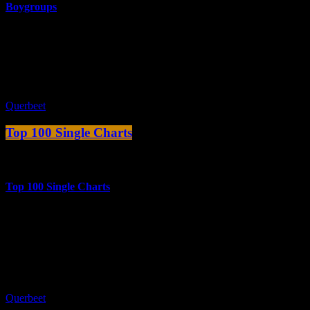
Boygroups
Die Comedian Harmonists traten bereits 1928 erstmals auf, wir
gehen allerdings lediglich bis in die 60er Jahre zurück.
close
Querbeet
Top 100 Single Charts
more_vert
Top 100 Single Charts
Das Beste der deutschen Top 100 Singles Charts, die es erstmals im
Dezember 1953 gab und damals von der Zeitschrift DER
AUTOMATENMARKT präsentiert wurde.
close
Querbeet