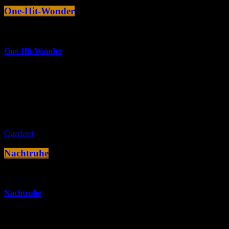
One-Hit-Wonder
more_vert
One-Hit-Wonder
One-Hit-Wonder sind die Interpreten, die nur einen einzigen bzw.
nur einen erfolgreichen Musiktitel in einer Hitparade platzieren
konnten.
close
Querbeet
Nachtruhe
more_vert
Nachtruhe
Pop- und Rock-Balladen, Chill Out und Co. - die ruhigeren Titel der
letzten 60 Jahre begleiten uns durch die Nacht.