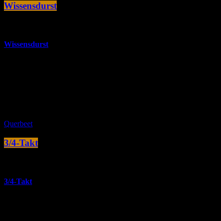
Wissensdurst
more_vert
Wissensdurst
Dustig nach neuer Musik? Wissen, was neu veröffentlicht wurde?
Jeden Donnerstag von 18:00 bis 00:00 Uhr hörst Du querbeet die
neuesten Tracks des Vormonats.
close
Querbeet
3/4-Takt
more_vert
3/4-Takt
Popmusik im 3/4-Takt, nach der man Walzer tanzen kann?
Unglaublich, was sich im Laufe der Jahrzehnte angesammelt hat.