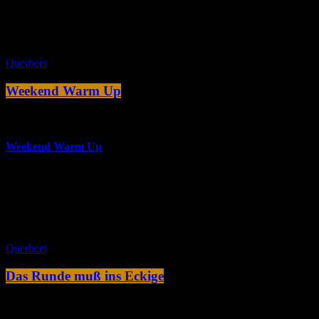
Die besten 12"-Remixes vom niederländischen DJ Ben Liebrand.
close
Querbeet
Weekend Warm Up
more_vert
Weekend Warm Up
Weekend Warm Up: Das Beste der 12-stündigen Silvester-Party
2021. MUSIK NONSTOP!
close
Querbeet
Das Runde muß ins Eckige
more_vert